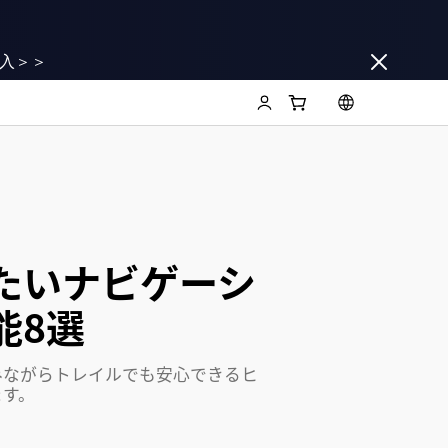
入＞＞
たいナビゲーシ
能8選
みながらトレイルでも安心できるヒ
ます。