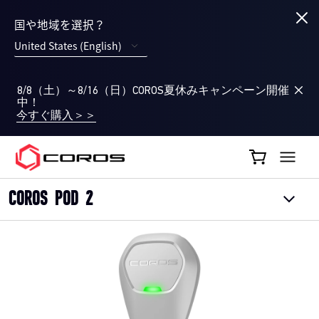
国や地域を選択？
United States (English)
8/8（土）～8/16（日）COROS夏休みキャンペーン開催
中！
今すぐ購入＞＞
COROS JP
COROS POD 2