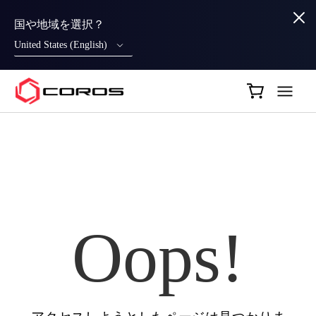
国や地域を選択？
United States (English)
COROS JP
Oops!