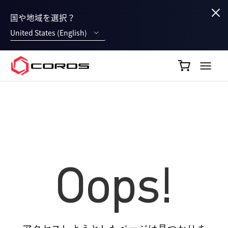
国や地域を選択？
United States (English)
COROS JP
Oops!