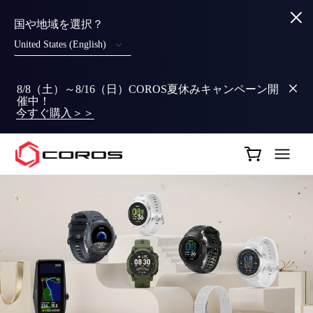
国や地域を選択？
United States (English)
8/8（土）～8/16（日）COROS夏休みキャンペーン開
催中！
今すぐ購入＞＞
COROS JP